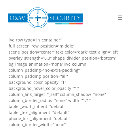
[vc_row type=“in_container“
full_screen_row_position=“middle“
scene_position=“center“ text_color=“dark“ text_align=“left“
overlay_strength=“0.3″ shape_divider_position=“bottom“
bg_image_animation=“none“][vc_column
column_padding=“no-extra-padding“
column_padding_position=“all“
background_color_opacity=“1″
background_hover_color_opacity=“1″
column_link_target=“_self“ column_shadow=“none“
column_border_radius=“none“ width=“1/1″
tablet_width_inherit=“default“
tablet_text_alignment=“default“
phone_text_alignment=“default“
column_border_width=“none“