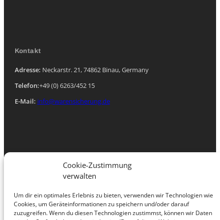
Kontakt
Adresse:
Neckarstr. 21, 74862 Binau, Germany
Telefon:
+49 (0) 6263/452 15
E-Mail:
info@warensicherung.de
Navigation
Cookie-Zustimmung
verwalten
Startseite
Über uns
Um dir ein optimales Erlebnis zu bieten, verwenden wir Technologien wie
Produkte
Cookies, um Geräteinformationen zu speichern und/oder darauf
Leasing Informationen
zuzugreifen. Wenn du diesen Technologien zustimmst, können wir Daten
Kontakt