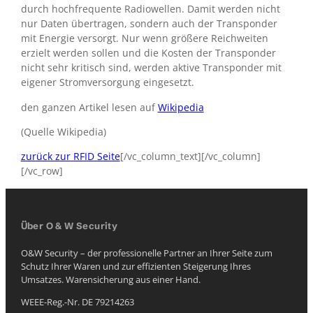
durch hochfrequente Radiowellen. Damit werden nicht
nur Daten übertragen, sondern auch der Transponder
mit Energie versorgt. Nur wenn größere Reichweiten
erzielt werden sollen und die Kosten der Transponder
nicht sehr kritisch sind, werden aktive Transponder mit
eigener Stromversorgung eingesetzt.
den ganzen Artikel lesen auf
Wikipedia
(Quelle Wikipedia)
zurück zur RFID Seite
[/vc_column_text][/vc_column]
[/vc_row]
Über O & W Security
O&W Security – der professionelle Partner an Ihrer Seite zum
Schutz Ihrer Waren und zur effizienten Steigerung Ihres
Umsatzes. Warensicherung aus einer Hand.
WEEE-Reg.-Nr. DE 79214263