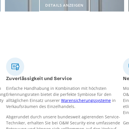
DETAILS ANZEIGEN
Zuverlässigkeit und Service
Ne
h
Einfache Handhabung in Kombination mit höchsten
Mo
ung
Erkennungsraten bietet die perfekte Symbiose für den
O&
ty
alltäglichen Einsatz unserer
Warensicherungssysteme
in
Ein
Verkaufsräumen des Einzelhandels.
et
Ei
Abgerundet durch unsere bundesweit agierenden Service-
Techniker, erhalten Sie bei O&W Security eine umfassende
Ge
Betreuung und können sich vollkommen auf den Verkauf