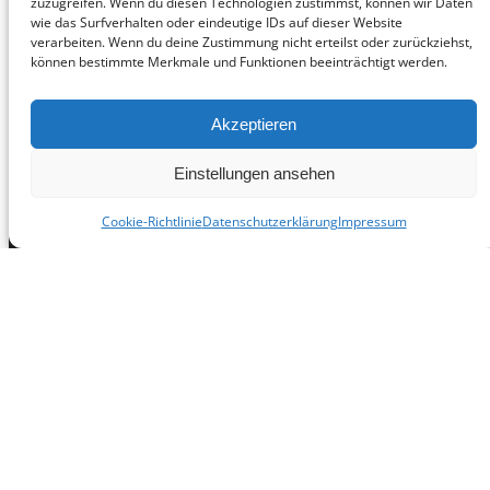
zuzugreifen. Wenn du diesen Technologien zustimmst, können wir Daten
wie das Surfverhalten oder eindeutige IDs auf dieser Website
verarbeiten. Wenn du deine Zustimmung nicht erteilst oder zurückziehst,
Anfrage Formular
können bestimmte Merkmale und Funktionen beeinträchtigt werden.
Akzeptieren
Einstellungen ansehen
Über O & W Security
Cookie-Richtlinie
Datenschutzerklärung
Impressum
O&W Security – der professionelle Partner an Ihrer Seite zum
Schutz Ihrer Waren und zur effizienten Steigerung Ihres
Umsatzes. Warensicherung aus einer Hand.
WEEE-Reg.-Nr. DE 79214263
Kontakt