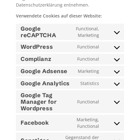
Datenschutzerklärung entnehmen.
Verwendete Cookies auf dieser Website:
Google
Functional,
reCAPTCHA
Consent
Marketing
to
WordPress
Functional
service
Consent
google-
to
Complianz
Functional
recaptcha
Consent
service
to
wordpress
Google Adsense
Marketing
Consent
service
to
complianz
Google Analytics
Statistics
Consent
service
to
google-
Google Tag
service
adsense
Manager for
Functional
Consent
google-
Wordpress
to
analytics
service
Marketing,
Facebook
google-
Consent
Functional
tag-
to
Gegenstand der
manager-
service