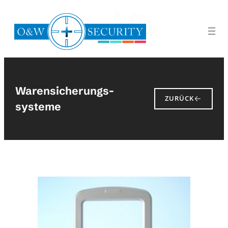
Zum
Inhalt
springen
Warensicherungs­
ZURÜCK
systeme