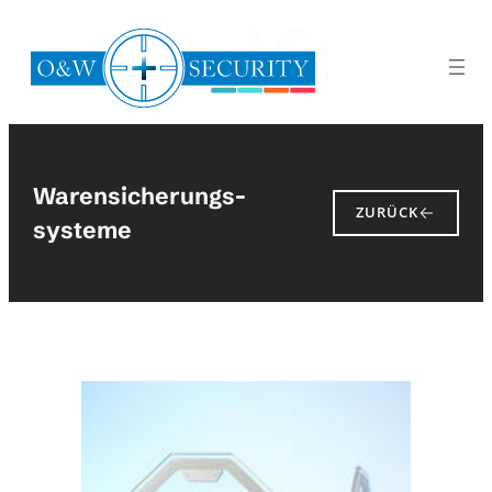
Zum
Inhalt
springen
Warensicherungs­
ZURÜCK
systeme