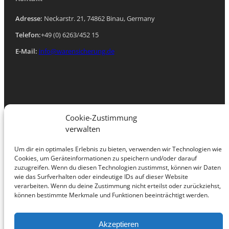
Adresse:
Neckarstr. 21, 74862 Binau, Germany
Telefon:
+49 (0) 6263/452 15
E-Mail:
info@warensicherung.de
Navigation
Cookie-Zustimmung
verwalten
Startseite
Über uns
Um dir ein optimales Erlebnis zu bieten, verwenden wir Technologien wie
Produkte
Cookies, um Geräteinformationen zu speichern und/oder darauf
Leasing Informationen
zuzugreifen. Wenn du diesen Technologien zustimmst, können wir Daten
Kontakt
wie das Surfverhalten oder eindeutige IDs auf dieser Website
Terminvereinbarung Vor-Ort-Beratung
verarbeiten. Wenn du deine Zustimmung nicht erteilst oder zurückziehst,
Impressum
können bestimmte Merkmale und Funktionen beeinträchtigt werden.
Datenschutz
Cookie-Richtlinie (EU)
Akzeptieren