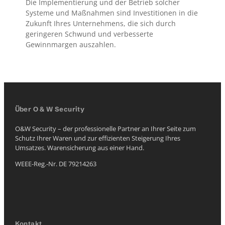
Die Implementierung und der Betrieb solcher
Systeme und Maßnahmen sind Investitionen in die
Zukunft Ihres Unternehmens, die sich durch
geringeren Schwund und verbesserte
Gewinnmargen auszahlen.
Über O & W Security
O&W Security – der professionelle Partner an Ihrer Seite zum
Schutz Ihrer Waren und zur effizienten Steigerung Ihres
Umsatzes. Warensicherung aus einer Hand.
WEEE-Reg.-Nr. DE 79214263
Kontakt