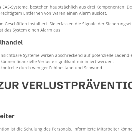
ls EAS-Systeme, bestehen hauptsächlich aus drei Komponenten: Det
erechtigtem Entfernen von Waren einen Alarm auslöst.
Geschäften installiert. Sie erfassen die Signale der Sicherungset
öst das System einen Alarm aus.
lhandel
nsichtbare Systeme wirken abschreckend auf potenzielle Ladendi
önnen finanzielle Verluste signifikant minimiert werden.
skontrolle durch weniger Fehlbestand und Schwund.
 ZUR VERLUSTPRÄVENTI
eiter
ention ist die Schulung des Personals. Informierte Mitarbeiter kö