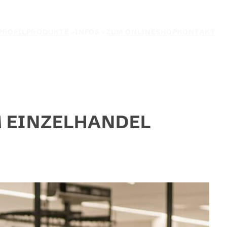
PROFIL
PRODUKTE
INFOS
ZUM ONLINESHOP
KONTAKT
M EINZELHANDEL